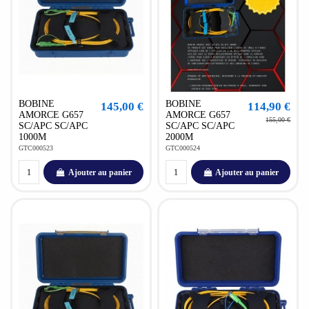
BOBINE
BOBINE
145,00 €
114,90 €
AMORCE G657
AMORCE G657
155,00 €
SC/APC SC/APC
SC/APC SC/APC
1000M
2000M
GTC000523
GTC000524
Ajouter au panier
Ajouter au panier