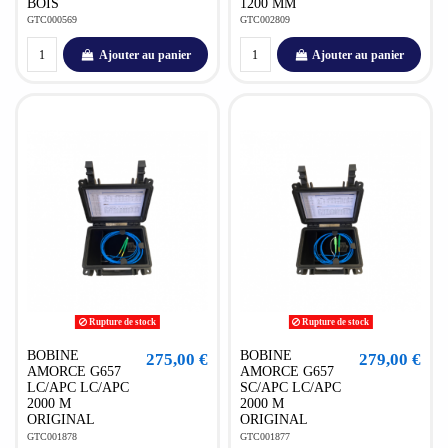
BOIS
1200 MM
GTC000569
GTC002809
Ajouter au panier
Ajouter au panier
Rupture de stock
Rupture de stock
BOBINE
BOBINE
275,00 €
279,00 €
AMORCE G657
AMORCE G657
LC/APC LC/APC
SC/APC LC/APC
2000 M
2000 M
ORIGINAL
ORIGINAL
GTC001878
GTC001877