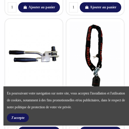
Ajouter au panier
Ajouter au panier
En poursuivant votre navigation sur notre site, vous acceptez l'installation et l'utilisation
CERCLEUSE
CHAINE +
65,00 €
29,90 €
SERRAGE A
CADENAS 1M20
de cookies, notamment à des fins promotionnelles et/ou publicitaires, dans le respect de
LEVIER
GTC000944
notre politique de protection de votre vie privée.
PROFESSIONEL
(Fabrication
Française)
J'accepte
GTC000184