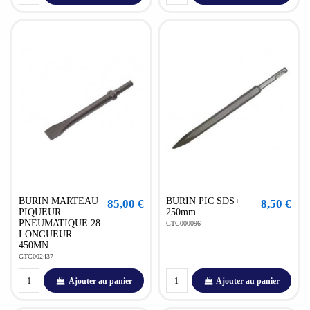
BURIN MARTEAU
BURIN PIC SDS+
85,00 €
8,50 €
PIQUEUR
250mm
PNEUMATIQUE 28
GTC000096
LONGUEUR
450MN
GTC002437
Ajouter au panier
Ajouter au panier