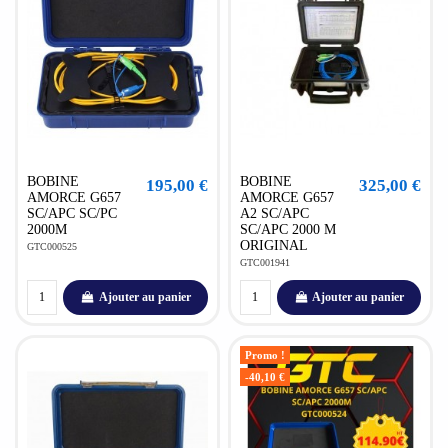
BOBINE
BOBINE
195,00 €
325,00 €
AMORCE G657
AMORCE G657
SC/APC SC/PC
A2 SC/APC
2000M
SC/APC 2000 M
ORIGINAL
GTC000525
GTC001941
Ajouter au panier
Ajouter au panier
Promo !
-40,10 €