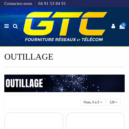
Contactez-nous
04 91 53 84 91
0
OUTILLAGE
Nom, A à Z
120