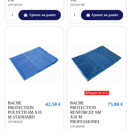
GTC001353
GTC001786
Ajouter au panier
Ajouter au panier
Rupture de stock
BACHE
BACHE
42,50 €
75,00 €
PROTECTION
PROTECTION
POLYETH 6M X10
RENFORCEE 6M
M STANDARD
X10 M
PROFESSIONEL
GTC002650
GTC002649