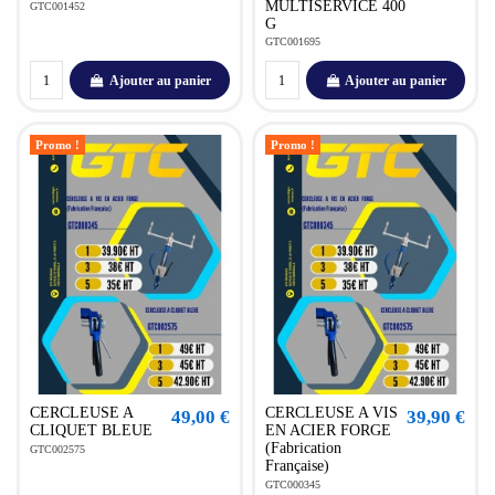
MULTISERVICE 400
GTC001452
G
GTC001695
Ajouter au panier
Ajouter au panier
Promo !
Promo !
CERCLEUSE A
CERCLEUSE A VIS
49,00 €
39,90 €
CLIQUET BLEUE
EN ACIER FORGE
(Fabrication
GTC002575
Française)
GTC000345