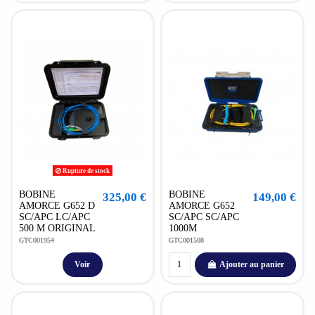
Rupture de stock
BOBINE
BOBINE
325,00 €
149,00 €
AMORCE G652 D
AMORCE G652
SC/APC LC/APC
SC/APC SC/APC
500 M ORIGINAL
1000M
GTC001954
GTC001508
Voir
Ajouter au panier