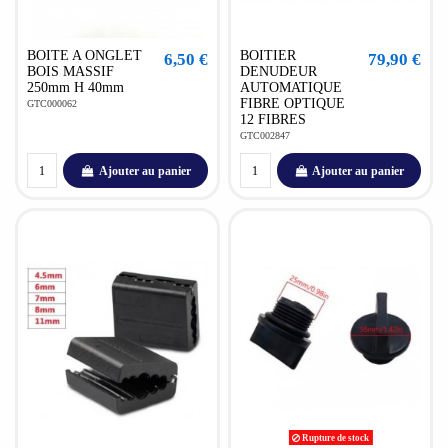
BOITE A ONGLET
BOITIER
6,50 €
79,90 €
BOIS MASSIF
DENUDEUR
250mm H 40mm
AUTOMATIQUE
FIBRE OPTIQUE
GTC000062
12 FIBRES
GTC002847
Ajouter au panier
Ajouter au panier
Rupture de stock