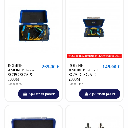
Sur commande nous contacter pour le délai
BOBINE
BOBINE
265,00 €
149,00 €
AMORCE G652
AMORCE G652D
SC/PC SC/APC
SC/APC SC/APC
1000M
2000M
GTC000696
GTC001447
Ajouter au panier
Ajouter au panier