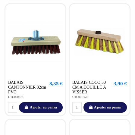
BALAIS
BALAIS COCO 30
8,35 €
3,90 €
CANTONNIER 32cm
CM A DOUILLE A
PVC
VISSER
GTC000278
GTC001550
Ajouter au panier
Ajouter au panier