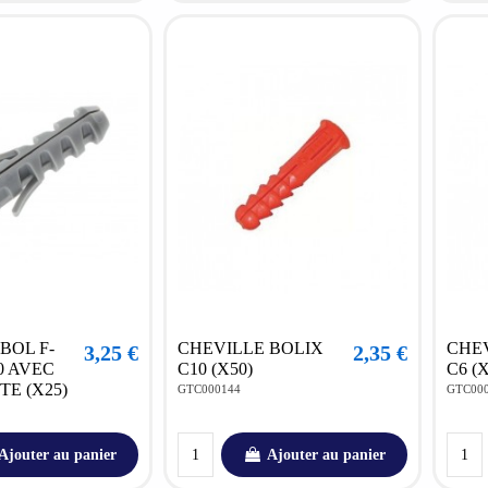
BOL F-
CHEVILLE BOLIX
CHE
3,25 €
2,35 €
0 AVEC
C10 (X50)
C6 (
E (X25)
GTC000144
GTC00
Ajouter au panier
Ajouter au panier