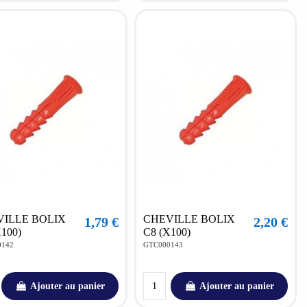
VILLE BOLIX
CHEVILLE BOLIX
1,79 €
2,20 €
X100)
C8 (X100)
0142
GTC000143
Ajouter au panier
Ajouter au panier