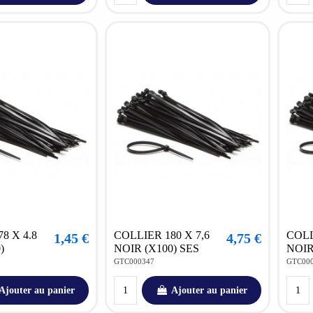
8 X 4.8
COLLIER 180 X 7,6
COLL
1,45 €
4,75 €
)
NOIR (X100) SES
NOIR
GTC000347
GTC00
Ajouter au panier
Ajouter au panier