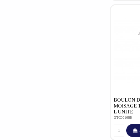
BOULON 
MOISAGE 1
L UNITE
GTC001088