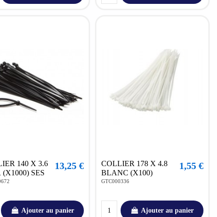
IER 140 X 3.6
COLLIER 178 X 4.8
13,25 €
1,55 €
 (X1000) SES
BLANC (X100)
0672
GTC000336
Ajouter au panier
Ajouter au panier