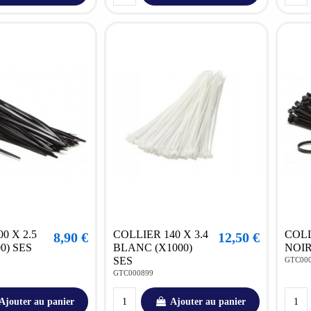
0 X 2.5
COLLIER 140 X 3.4
COLL
8,90 €
12,50 €
0) SES
BLANC (X1000)
NOIR
SES
GTC00
GTC000899
Ajouter au panier
Ajouter au panier