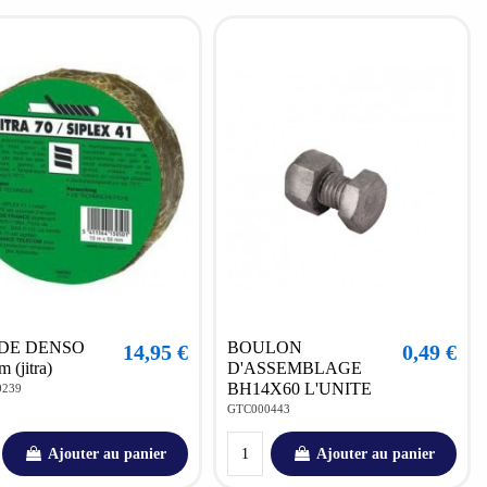
DE DENSO
BOULON
14,95 €
0,49 €
 (jitra)
D'ASSEMBLAGE
BH14X60 L'UNITE
0239
GTC000443
Ajouter au panier
Ajouter au panier