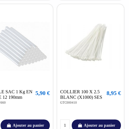
E SAC 1 Kg EN
COLLIER 100 X 2.5
5,90 €
8,95 €
 12 190mm
BLANC (X1000) SES
2660
GTC000410
Ajouter au panier
Ajouter au panier