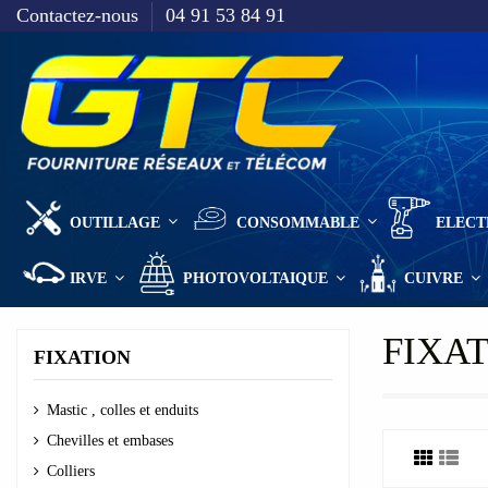
Contactez-nous
04 91 53 84 91
OUTILLAGE
CONSOMMABLE
ELECT
IRVE
PHOTOVOLTAIQUE
CUIVRE
FIXA
FIXATION
Mastic , colles et enduits
Chevilles et embases
Colliers