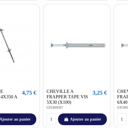
DE
CHEVILLE A
CHEV
4,75 €
3,25 €
4X350 A
FRAPPER TAPE VIS
FRAP
5X30 (X100)
6X40
GTC000567
GTC00
Ajouter au panier
Ajouter au panier