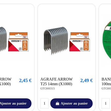
ARROW
AGRAFE ARROW
BAN
2,45 €
2,49 €
X1000)
T25 14mm (X1000)
100mm
GTC000315
GTC00
Ajouter au panier
Ajouter au panier