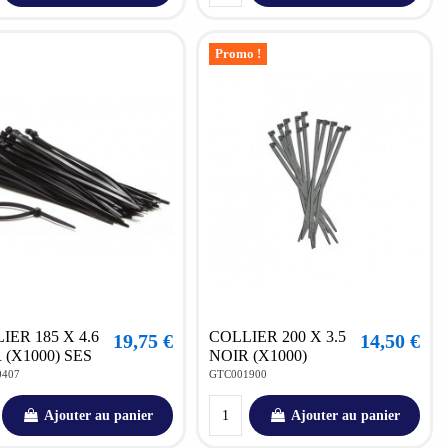
Promo !
IER 185 X 4.6
COLLIER 200 X 3.5
19,75 €
14,50 €
 (X1000) SES
NOIR (X1000)
0407
GTC001900
Ajouter au panier
Ajouter au panier