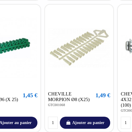
CHEVILLE
CHE
1,45 €
1,49 €
6 (X 25)
MORPION Ø8 (X25)
4X32
(100)
GTC001068
GTC00
Ajouter au panier
Ajouter au panier